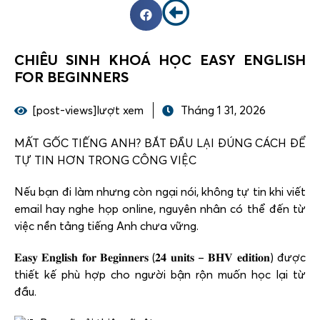
CHIÊU SINH KHOÁ HỌC EASY ENGLISH
FOR BEGINNERS
[post-views]lượt xem
Tháng 1 31, 2026
MẤT GỐC TIẾNG ANH? BẮT ĐẦU LẠI ĐÚNG CÁCH ĐỂ
TỰ TIN HƠN TRONG CÔNG VIỆC
Nếu bạn đi làm nhưng còn ngại nói, không tự tin khi viết
email hay nghe họp online, nguyên nhân có thể đến từ
việc nền tảng tiếng Anh chưa vững.
𝐄𝐚𝐬𝐲 𝐄𝐧𝐠𝐥𝐢𝐬𝐡 𝐟𝐨𝐫 𝐁𝐞𝐠𝐢𝐧𝐧𝐞𝐫𝐬 (𝟐𝟒 𝐮𝐧𝐢𝐭𝐬 – 𝐁𝐇𝐕 𝐞𝐝𝐢𝐭𝐢𝐨𝐧) được
thiết kế phù hợp cho người bận rộn muốn học lại từ
đầu.