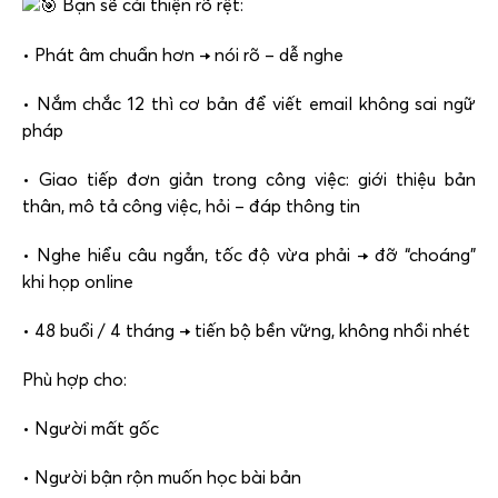
Bạn sẽ cải thiện rõ rệt:
• Phát âm chuẩn hơn → nói rõ – dễ nghe
• Nắm chắc 12 thì cơ bản để viết email không sai ngữ
pháp
• Giao tiếp đơn giản trong công việc: giới thiệu bản
thân, mô tả công việc, hỏi – đáp thông tin
• Nghe hiểu câu ngắn, tốc độ vừa phải → đỡ “choáng”
khi họp online
• 48 buổi / 4 tháng → tiến bộ bền vững, không nhồi nhét
Phù hợp cho:
• Người mất gốc
• Người bận rộn muốn học bài bản