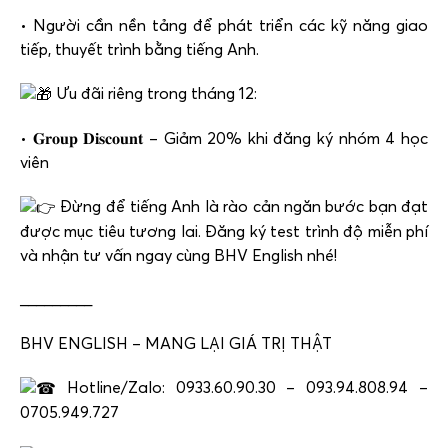
• Người cần nền tảng để phát triển các kỹ năng giao
tiếp, thuyết trình bằng tiếng Anh.
Ưu đãi riêng trong tháng 12:
• 𝐆𝐫𝐨𝐮𝐩 𝐃𝐢𝐬𝐜𝐨𝐮𝐧𝐭 – Giảm 20% khi đăng ký nhóm 4 học
viên
Đừng để tiếng Anh là rào cản ngăn bước bạn đạt
được mục tiêu tương lai. Đăng ký test trình độ miễn phí
và nhận tư vấn ngay cùng BHV English nhé!
_________
BHV ENGLISH – MANG LẠI GIÁ TRỊ THẬT
Hotline/Zalo: 0933.60.90.30 – 093.94.808.94 –
0705.949.727