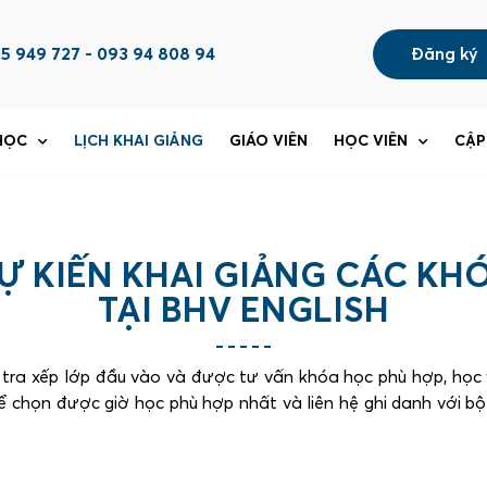
5 949 727 - 093 94 808 94
Đăng ký
HỌC
LỊCH KHAI GIẢNG
GIÁO VIÊN
HỌC VIÊN
CẬP
DỰ KIẾN KHAI GIẢNG CÁC KHO
TẠI BHV ENGLISH
m tra xếp lớp đầu vào và được tư vấn khóa học phù hợp, học 
 để chọn được giờ học phù hợp nhất và liên hệ ghi danh với 