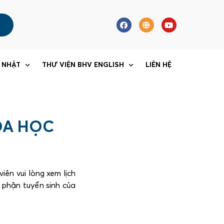
 NHẬT
THƯ VIỆN BHV ENGLISH
LIÊN HỆ
́A HỌC
viên vui lòng xem lịch
bộ phận tuyển sinh của