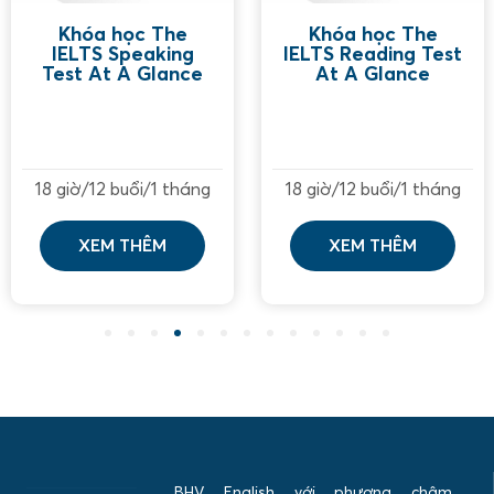
Khóa học The
Khóa học The
IELTS Speaking
IELTS Reading Test
Test At A Glance
At A Glance
18 giờ/12 buổi/1 tháng
18 giờ/12 buổi/1 tháng
XEM THÊM
XEM THÊM
1
2
3
4
5
6
7
8
9
10
11
12
13
BHV English với phương châm