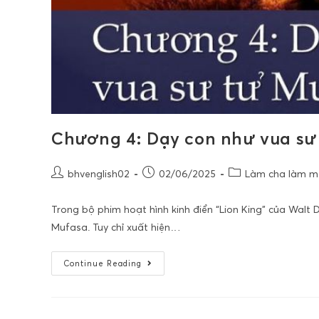
Chương 4: Dạy con như vua sư
bhvenglish02
02/06/2025
Làm cha làm mẹ,
Trong bộ phim hoạt hình kinh điển “Lion King” của Walt D
Mufasa. Tuy chỉ xuất hiện…
Continue Reading