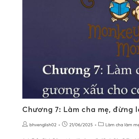
Chương 7: Làm cha mẹ, đừng l
bhvenglish02
21/06/2025
Làm cha làm mẹ,