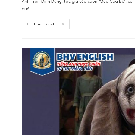
Anh Trần Đình Dũng, tác giả của cuốn “Quà Của Bố”, có l
quá…
Continue Reading