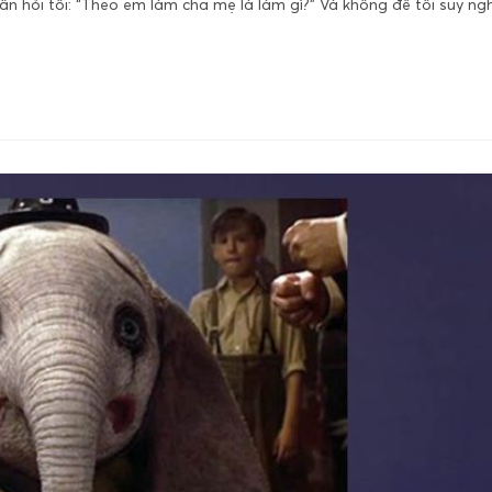
ần hỏi tôi: “Theo em làm cha mẹ là làm gì?” Và không để tôi suy ngh