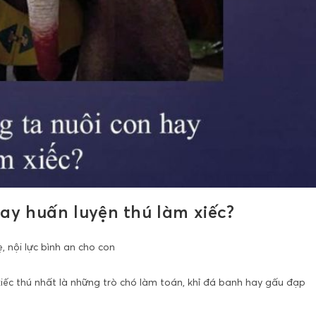
ay huấn luyện thú làm xiếc?
 nội lực bình an cho con
 xiếc thú nhất là những trò chó làm toán, khỉ đá banh hay gấu đạp