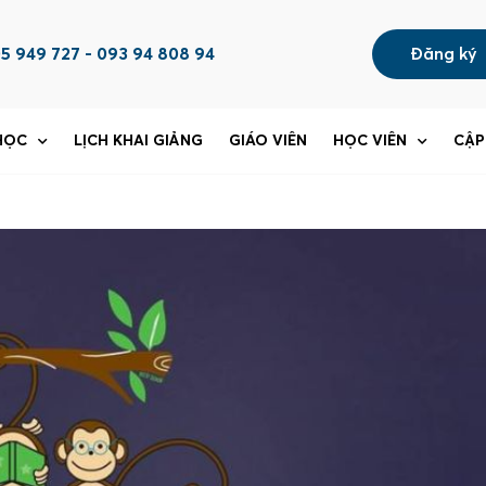
5 949 727 - 093 94 808 94
Đăng ký
HỌC
LỊCH KHAI GIẢNG
GIÁO VIÊN
HỌC VIÊN
CẬP