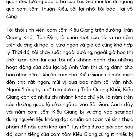
quán đều tưởng bác là ba của tôi. Giờ mỗi lần đi ngang
qua cơm tấm Thuận Kiều, tôi lại nhớ tới bác Hai vô
cùng.
Tới thời sinh viên, cơm tấm Kiều Giang trên đường Trần
Quang Khải, Tân Định, là quán ruột của tôi vì nó nằm
trên đường đi học lại vừa ngon và giá cả cũng khá hợp
lý. Thời đó, tôi chạy suốt ngoài đường, ngoài giờ học thì
thời gian còn lại của tôi nếu không dành cho những
hoạt động của câu lạc bộ Anh Văn thì cũng dành cho
ban nhạc nên ít khi ăn cơm nhà. Kiều Giang có món mực
dồn thịt rất ngon, mùi vị qua bao năm tôi vẫn nhớ.
Ngoài “công ty mẹ” trên đường Trần Quang Khải, Kiểu
Giang còn có nhiều chi nhánh khác chủ yếu là nằm trên
các đường quốc lộ cửa ngõ ra vào Sài Gòn. Cách đây
vài năm cơm tấm Kiều Giang bị vướng vào scandal
dùng nguyên liệu không đạt chuẩn an toàn vệ sinh thực
phẩm để nấu cơm khá ầm ĩ. Tuy rằng được giải oan sau
đó, danh tiếng của cơm tấm Kiều Giang cũng ít nhiều bị