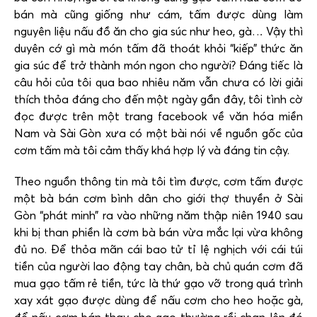
bán mà cũng giống như cám, tấm được dùng làm
nguyên liệu nấu đồ ăn cho gia súc như heo, gà… Vậy thì
duyên cớ gì mà món tấm đã thoát khỏi “kiếp” thức ăn
gia súc để trở thành món ngon cho người? Đáng tiếc là
câu hỏi của tôi qua bao nhiêu năm vẫn chưa có lời giải
thích thỏa đáng cho đến một ngày gần đây, tôi tình cờ
đọc được trên một trang facebook về văn hóa miền
Nam và Sài Gòn xưa có một bài nói về nguồn gốc của
cơm tấm mà tôi cảm thấy khá hợp lý và đáng tin cậy.
Theo nguồn thông tin mà tôi tìm được, cơm tấm được
một bà bán cơm bình dân cho giới thợ thuyền ở Sài
Gòn “phát minh” ra vào những năm thập niên 1940 sau
khi bị than phiền là cơm bà bán vừa mắc lại vừa không
đủ no. Để thỏa mãn cái bao tử tỉ lệ nghịch với cái túi
tiền của người lao động tay chân, bà chủ quán cơm đã
mua gạo tấm rẻ tiền, tức là thứ gạo vỡ trong quá trình
xay xát gạo được dùng để nấu cơm cho heo hoặc gà,