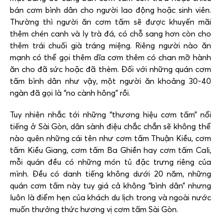
bán cơm bình dân cho người lao động hoặc sinh viên.
Thường thì người ăn cơm tấm sẽ được khuyến mãi
thêm chén canh và ly trà đá, có chỗ sang hơn còn cho
thêm trái chuối già tráng miệng. Riêng người nào ăn
mạnh có thể gọi thêm dĩa cơm thêm có chan mỡ hành
ăn cho đã sức hoặc đã thèm. Đối với những quán cơm
tấm bình dân như vậy, một người ăn khoảng 30-40
ngàn đã gọi là “no cành hông” rồi.
Tuy nhiên nhắc tới những “thương hiệu cơm tấm” nổi
tiếng ở Sài Gòn, dân sành điệu chắc chắn sẽ không thể
nào quên những cái tên như cơm tấm Thuận Kiều, cơm
tấm Kiều Giang, cơm tấm Ba Ghiền hay cơm tấm Cali,
mỗi quán đều có những món tủ đặc trưng riêng của
mình. Đều có danh tiếng không dưới 20 năm, những
quán cơm tấm này tuy giá cả không “bình dân” nhưng
luôn là điểm hẹn của khách du lịch trong và ngoài nước
muốn thưởng thức hương vị cơm tấm Sài Gòn.