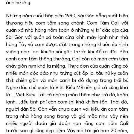
ảnh hưởng.
Những năm cuối thập niên 1990, Sài Gòn bỗng xuất hiện
thương hiệu cơm tấm sang chảnh Cơm Tấm Cali với
quán xá nhà hàng nằm toàn ở những vị trí đắc địa của
Sài Gòn với quán xá toàn cửa kính, máy lạnh như nhà
hàng Tây và cơm được đặt trong những khuôn ép hình
vuông như loại khuôn xôi gấc trước khi đổ ra đĩa. Bên
cạnh cơm tấm thông thường, Cali còn có món cơm tấm
cháy giòn rụm khá lạ miệng. Thực đơn của quán cũng có
nhiều món độc đáo như trứng cút ốp la, tàu hũ ky cuốn
thịt chiên giòn và món canh bí đỏ đựng trong trái bí.
Nghe đâu chủ quán là Việt Kiều Mỹ nên giá cả cũng khá
là …Việt Kiều. Tất cả những món thêm như trà đá, khăn
lạnh…đều tính phí còn cơm thì khá khiêm tốn. Thời đó,
người dân Sài Gòn vẫn chưa quen với kiểu ăn cơm tấm
trong nhà hàng sang trọng và giá mắc như vậy nên
nhiều người đoán già đoán non rằng cơm tấm Cali
trước sao gì cũng dẹp tiệm. Vậy mà tới giờ hơn 20 năm,