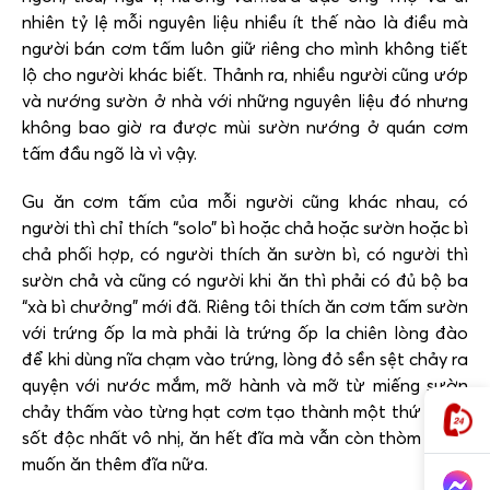
nhiên tỷ lệ mỗi nguyên liệu nhiều ít thế nào là điều mà
người bán cơm tấm luôn giữ riêng cho mình không tiết
lộ cho người khác biết. Thảnh ra, nhiều người cũng ướp
và nướng sườn ở nhà với những nguyên liệu đó nhưng
không bao giờ ra được mùi sườn nướng ở quán cơm
tấm đầu ngõ là vì vậy.
Gu ăn cơm tấm của mỗi người cũng khác nhau, có
người thì chỉ thích “solo” bì hoặc chả hoặc sườn hoặc bì
chả phối hợp, có người thích ăn sườn bì, có người thì
sườn chả và cũng có người khi ăn thì phải có đủ bộ ba
“xà bì chưởng” mới đã. Riêng tôi thích ăn cơm tấm sườn
với trứng ốp la mà phải là trứng ốp la chiên lòng đào
để khi dùng nĩa chạm vào trứng, lòng đỏ sền sệt chảy ra
quyện với nước mắm, mỡ hành và mỡ từ miếng sườn
chảy thấm vào từng hạt cơm tạo thành một thứ nước
sốt độc nhất vô nhị, ăn hết đĩa mà vẫn còn thòm thèm
muốn ăn thêm đĩa nữa.