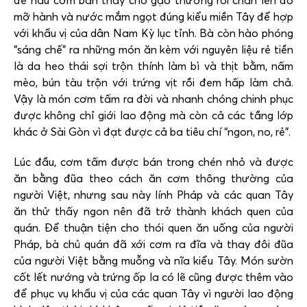
để nấu cơm bán thay cho gạo thường rồi chan lên đó
mỡ hành và nước mắm ngọt đúng kiểu miền Tây để hợp
với khẩu vị của dân Nam Kỳ lục tỉnh. Bà còn hào phóng
“sáng chế” ra những món ăn kèm với nguyên liệu rẻ tiền
là da heo thái sợi trộn thính làm bì và thịt bằm, nấm
mèo, bún tàu trộn với trứng vịt rồi đem hấp làm chả.
Vậy là món cơm tấm ra đời và nhanh chóng chinh phục
được không chỉ giới lao động mà còn cả các tầng lớp
khác ở Sài Gòn vì đạt được cả ba tiêu chí “ngon, no, rẻ”.
Lúc đầu, cơm tấm được bán trong chén nhỏ và được
ăn bằng đũa theo cách ăn cơm thông thường của
người Việt, nhưng sau này lính Pháp và các quan Tây
ăn thử thấy ngon nên đã trở thành khách quen của
quán. Để thuận tiện cho thói quen ăn uống của người
Pháp, bà chủ quán đã xới cơm ra đĩa và thay đôi đũa
của người Việt bằng muỗng và nĩa kiểu Tây. Món sườn
cốt lết nướng và trứng ốp la có lẽ cũng được thêm vào
để phục vụ khẩu vị của các quan Tây vì người lao động