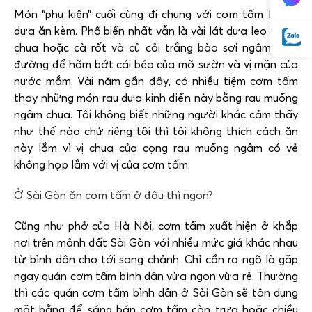
Món “phụ kiện” cuối cùng đi chung với cơm tấm là rau
dưa ăn kèm. Phổ biến nhất vẫn là vài lát dưa leo và cà
chua hoặc cà rốt và củ cải trắng bào sợi ngâm dấm
đường để hãm bớt cái béo của mỡ sườn và vị mặn của
nước mắm. Vài năm gần đây, có nhiều tiệm cơm tấm
thay những món rau dưa kinh điển này bằng rau muống
ngâm chua. Tôi không biết những người khác cảm thấy
như thế nào chứ riêng tôi thì tôi không thích cách ăn
này lắm vì vị chua của cọng rau muống ngâm có vẻ
không hợp lắm với vị của cơm tấm.
Ở Sài Gòn ăn cơm tấm ở đâu thì ngon?
Cũng như phở của Hà Nội, cơm tấm xuất hiện ở khắp
nơi trên mảnh đất Sài Gòn với nhiều mức giá khác nhau
từ bình dân cho tới sang chảnh. Chỉ cần ra ngõ là gặp
ngay quán cơm tấm bình dân vừa ngon vừa rẻ. Thường
thì các quán cơm tấm bình dân ở Sài Gòn sẽ tận dụng
mặt bằng để sáng bán cơm tấm còn trưa hoặc chiều