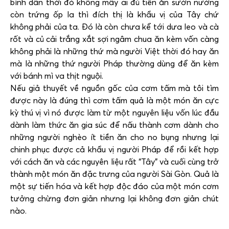
bình dân thời đó không mấy ai đủ tiền ăn sườn nướng
còn trứng ốp la thì đích thị là khẩu vị của Tây chứ
không phải của ta. Đó là còn chưa kể tới dưa leo và cà
rốt và củ cải trắng xắt sợi ngâm chua ăn kèm vốn càng
không phải là những thứ mà người Việt thời đó hay ăn
mà là những thứ người Pháp thường dùng để ăn kèm
với bánh mì va thịt nguội.
Nếu giả thuyết về nguồn gốc của cơm tấm mà tôi tìm
được này là đúng thì cơm tấm quả là một món ăn cực
kỳ thú vị vì nó được làm từ một nguyên liệu vốn lúc đầu
dành làm thức ăn gia súc để nấu thành cơm dành cho
những người nghèo ít tiền ăn cho no bụng nhưng lại
chinh phục được cả khẩu vị người Pháp để rồi kết hợp
với cách ăn và các nguyên liệu rất “Tây” và cuối cùng trở
thành một món ăn đặc trưng của người Sài Gòn. Quả là
một sự tiến hóa và kết hợp độc đáo của một món cơm
tưởng chừng đơn giản nhưng lại không đơn giản chút
nào.