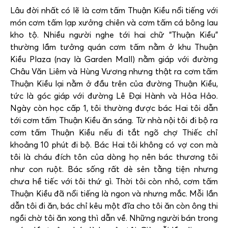
Lâu đời nhất có lẽ là cơm tấm Thuận Kiều nổi tiếng với
món cơm tấm lạp xưởng chiên và cơm tấm cá bông lau
kho tộ. Nhiều người nghe tới hai chữ “Thuận Kiều”
thường lầm tưởng quán cơm tấm nằm ở khu Thuận
Kiều Plaza (nay là Garden Mall) nằm giáp với đường
Châu Văn Liêm và Hùng Vương nhưng thật ra cơm tấm
Thuận Kiều lại nằm ở đầu trên của đường Thuận Kiều,
tức là góc giáp với đường Lê Đại Hành và Hỏa Hảo.
Ngày còn học cấp 1, tôi thường được bác Hai tôi dẫn
tới cơm tấm Thuận Kiều ăn sáng. Từ nhà nội tôi đi bộ ra
cơm tấm Thuận Kiều nếu đi tắt ngõ chợ Thiếc chỉ
khoảng 10 phút đi bộ. Bác Hai tôi không có vợ con mà
tôi là cháu đích tôn của dòng họ nên bác thương tôi
như con ruột. Bác sống rất dè sẻn tằng tiện nhưng
chưa hề tiếc với tôi thứ gì. Thời tôi còn nhỏ, cơm tấm
Thuận Kiều đã nổi tiếng là ngon và nhưng mắc. Mỗi lần
dẫn tôi đi ăn, bác chỉ kêu một đĩa cho tôi ăn còn ông thi
ngồi chờ tôi ăn xong thì dẫn về. Những người bán trong