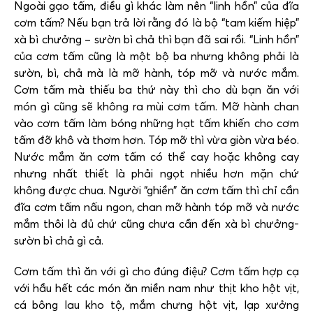
Ngoài gạo tấm, điều gì khác làm nên “linh hồn” của đĩa
cơm tấm? Nếu bạn trả lời rằng đó là bộ “tam kiếm hiệp”
xà bì chưởng – sườn bì chả thì bạn đã sai rồi. “Linh hồn”
của cơm tấm cũng là một bộ ba nhưng không phải là
sườn, bì, chả mà là mỡ hành, tóp mỡ và nước mắm.
Cơm tấm mà thiếu ba thứ này thì cho dù bạn ăn với
món gì cũng sẽ không ra mùi cơm tấm. Mỡ hành chan
vào cơm tấm làm bóng những hạt tấm khiến cho cơm
tấm đỡ khô và thơm hơn. Tóp mỡ thì vừa giòn vừa béo.
Nước mắm ăn cơm tấm có thể cay hoặc không cay
nhưng nhất thiết là phải ngọt nhiều hơn mặn chứ
không được chua. Người “ghiền” ăn cơm tấm thì chỉ cần
đĩa cơm tấm nấu ngon, chan mỡ hành tóp mỡ và nước
mắm thôi là đủ chứ cũng chưa cần đến xà bì chưởng-
sườn bì chả gì cả.
Cơm tấm thì ăn với gì cho đúng điệu? Cơm tấm hợp cạ
với hầu hết các món ăn miền nam như thịt kho hột vịt,
cá bông lau kho tộ, mắm chưng hột vịt, lạp xưởng