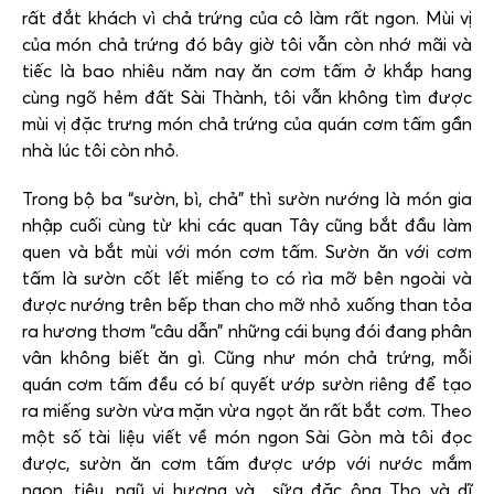
rất đắt khách vì chả trứng của cô làm rất ngon. Mùi vị
của món chả trứng đó bây giờ tôi vẫn còn nhớ mãi và
tiếc là bao nhiêu năm nay ăn cơm tấm ở khắp hang
cùng ngõ hẻm đất Sài Thành, tôi vẫn không tìm được
mùi vị đặc trưng món chả trứng của quán cơm tấm gần
nhà lúc tôi còn nhỏ.
Trong bộ ba “sườn, bì, chả” thì sườn nướng là món gia
nhập cuối cùng từ khi các quan Tây cũng bắt đầu làm
quen và bắt mùi với món cơm tấm. Sườn ăn với cơm
tấm là sườn cốt lết miếng to có rìa mỡ bên ngoài và
được nướng trên bếp than cho mỡ nhỏ xuống than tỏa
ra hương thơm “câu dẫn” những cái bụng đói đang phân
vân không biết ăn gì. Cũng như món chả trứng, mỗi
quán cơm tấm đều có bí quyết ướp sườn riêng để tạo
ra miếng sườn vừa mặn vừa ngọt ăn rất bắt cơm. Theo
một số tài liệu viết về món ngon Sài Gòn mà tôi đọc
được, sườn ăn cơm tấm được ướp với nước mắm
ngon, tiêu, ngũ vị hương và…sữa đặc ông Thọ và dĩ