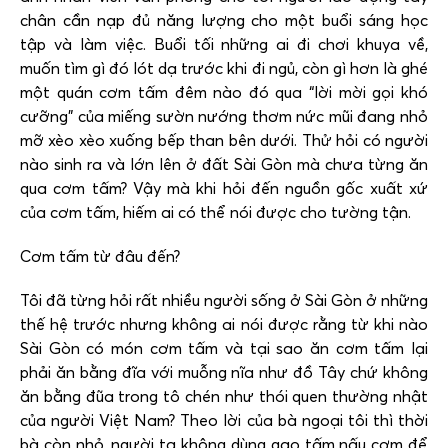
chân cần nạp đủ năng lượng cho một buổi sáng học
tập và làm việc. Buổi tối những ai đi chơi khuya về,
muốn tìm gì đó lót dạ trước khi đi ngủ, còn gì hơn là ghé
một quán cơm tấm đêm nào đó qua “lời mời gọi khó
cưỡng” của miếng sườn nướng thơm nức mũi đang nhỏ
mỡ xèo xèo xuống bếp than bên dưới. Thử hỏi có người
nào sinh ra và lớn lên ở đất Sài Gòn mà chưa từng ăn
qua cơm tấm? Vậy mà khi hỏi đến nguồn gốc xuất xứ
của cơm tấm, hiếm ai có thể nói được cho tường tận.
Cơm tấm từ đâu đến?
Tôi đã từng hỏi rất nhiều người sống ở Sài Gòn ở những
thế hệ trước nhưng không ai nói được rằng từ khi nào
Sài Gòn có món cơm tấm và tại sao ăn cơm tấm lại
phải ăn bằng đĩa với muỗng nĩa như đồ Tây chứ không
ăn bằng đũa trong tô chén như thói quen thường nhật
của người Việt Nam? Theo lời của bà ngoại tôi thì thời
bà còn nhỏ, người ta không dùng gạo tấm nấu cơm để