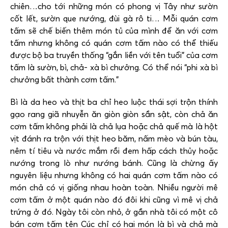
chiên…cho tới những món có phong vị Tây như sườn
cốt lết, sườn que nướng, đùi gà rô ti… Mỗi quán cơm
tấm sẽ chế biến thêm món tủ của mình để ăn với cơm
tấm nhưng không có quán cơm tấm nào có thể thiếu
được bộ ba truyền thống “gắn liền với tên tuổi” của cơm
tấm là sườn, bì, chả- xà bì chưởng. Có thể nói “phi xà bì
chưởng bất thành cơm tấm.”
Bì là da heo và thịt ba chỉ heo luộc thái sợi trộn thính
gạo rang giã nhuyễn ăn giòn giòn sần sật, còn chả ăn
cơm tấm không phải là chả lụa hoặc chả quế mà là hột
vịt đánh ra trộn với thịt heo băm, nấm mèo và bún tàu,
nêm tí tiêu và nước mắm rồi đem hấp cách thủy hoặc
nướng trong lò như nướng bánh. Cũng là chừng ấy
nguyên liệu nhưng không có hai quán cơm tấm nào có
món chả có vị giống nhau hoàn toàn. Nhiều người mê
cơm tấm ở một quán nào đó đôi khi cũng vì mê vị chả
trứng ở đó. Ngày tôi còn nhỏ, ở gần nhà tôi có một cô
bán cơm tấm tên Cúc chỉ có hai món là bì và chả mà