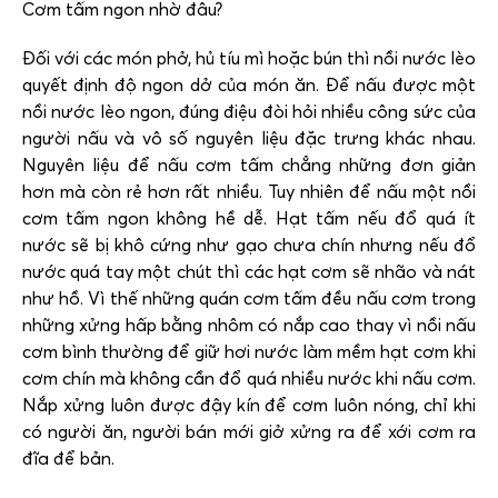
Cơm tấm ngon nhờ đâu?
Đối với các món phở, hủ tíu mì hoặc bún thì nồi nước lèo
quyết định độ ngon dở của món ăn. Để nấu được một
nồi nước lèo ngon, đúng điệu đòi hỏi nhiều công sức của
người nấu và vô số nguyên liệu đặc trưng khác nhau.
Nguyên liệu để nấu cơm tấm chẳng những đơn giản
hơn mà còn rẻ hơn rất nhiều. Tuy nhiên để nấu một nồi
cơm tấm ngon không hề dễ. Hạt tấm nếu đổ quá ít
nước sẽ bị khô cứng như gạo chưa chín nhưng nếu đổ
nước quá tay một chút thì các hạt cơm sẽ nhão và nát
như hồ. Vì thế những quán cơm tấm đều nấu cơm trong
những xửng hấp bằng nhôm có nắp cao thay vì nồi nấu
cơm bình thường để giữ hơi nước làm mềm hạt cơm khi
cơm chín mà không cần đổ quá nhiều nước khi nấu cơm.
Nắp xửng luôn được đậy kín để cơm luôn nóng, chỉ khi
có người ăn, người bán mới giở xửng ra để xới cơm ra
đĩa để bản.