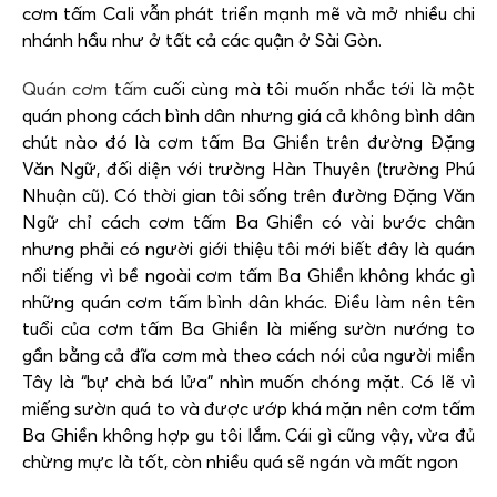
cơm tấm Cali vẫn phát triển mạnh mẽ và mở nhiều chi
nhánh hầu như ở tất cả các quận ở Sài Gòn.
Quán cơm tấm
cuối cùng mà tôi muốn nhắc tới là một
quán phong cách bình dân nhưng giá cả không bình dân
chút nào đó là cơm tấm Ba Ghiền trên đường Đặng
Văn Ngữ, đối diện với trường Hàn Thuyên (trường Phú
Nhuận cũ). Có thời gian tôi sống trên đường Đặng Văn
Ngữ chỉ cách cơm tấm Ba Ghiền có vài bước chân
nhưng phải có người giới thiệu tôi mới biết đây là quán
nổi tiếng vì bề ngoài cơm tấm Ba Ghiền không khác gì
những quán cơm tấm bình dân khác. Điều làm nên tên
tuổi của cơm tấm Ba Ghiền là miếng sườn nướng to
gần bằng cả đĩa cơm mà theo cách nói của người miền
Tây là “bự chà bá lửa” nhìn muốn chóng mặt. Có lẽ vì
miếng sườn quá to và được ướp khá mặn nên cơm tấm
Ba Ghiền không hợp gu tôi lắm. Cái gì cũng vậy, vừa đủ
chừng mực là tốt, còn nhiều quá sẽ ngán và mất ngon