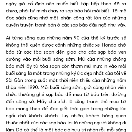
ngày giờ cố định nên muốn biết tập tiếp theo đã ra
chưa, phải tự mình chạy ra sạp báo hỏi mới biết. Tôi mê
đọc sách cũng nhờ một phần công rất lớn của những
quyển truyện tranh bán ở các sạp báo đầu ngõ như vậy.
Ai từng sống qua những năm 90 của thế kỷ trước sẽ
không thể quên được cảnh những chiếc xe Honda chở
báo từ các tòa soạn đến giao cho các sạp báo ven
đường vào mỗi buổi sáng sớm. Mùi của những chồng
báo mới lấy từ tòa soạn còn thơm mùi mực in vào mỗi
buổi sáng là một trong những ký ức đẹp nhất của tôi về
Sài Gòn trong suốt một thời niên thiếu của những năm
thập niên 1990. Mỗi buổi sáng sớm, giới công nhân viên
chức thường ghé sạp báo để mua tờ báo trên đường
đến công sở. Mấy chú xích lô cũng tranh thủ mua tờ
báo mang theo để đọc giết thời gian trong những lúc
ngồi chờ khách khách. Tuy nhiên, khách hàng quen
thuộc nhất của các sạp báo lại là những người không đi
làm. Đó có thể là một bác già hưu trí nhàn rỗi, mỗi sáng