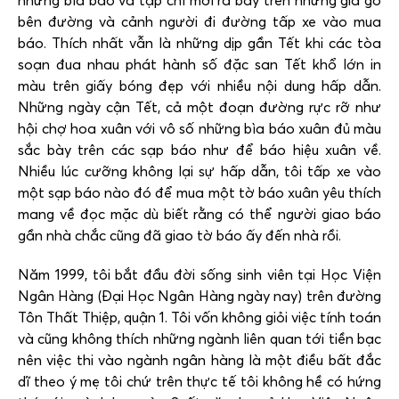
những bìa báo và tạp chí mới ra bày trên những giá gỗ
bên đường và cảnh người đi đường tấp xe vào mua
báo. Thích nhất vẫn là những dịp gần Tết khi các tòa
soạn đua nhau phát hành số đặc san Tết khổ lớn in
màu trên giấy bóng đẹp với nhiều nội dung hấp dẫn.
Những ngày cận Tết, cả một đoạn đường rực rỡ như
hội chợ hoa xuân với vô số những bìa báo xuân đủ màu
sắc bày trên các sạp báo như để báo hiệu xuân về.
Nhiều lúc cưỡng không lại sự hấp dẫn, tôi tấp xe vào
một sạp báo nào đó để mua một tờ báo xuân yêu thích
mang về đọc mặc dù biết rằng có thể người giao báo
gần nhà chắc cũng đã giao tờ báo ấy đến nhà rồi.
Năm 1999, tôi bắt đầu đời sống sinh viên tại Học Viện
Ngân Hàng (Đại Học Ngân Hàng ngày nay) trên đường
Tôn Thất Thiệp, quận 1. Tôi vốn không giỏi việc tính toán
và cũng không thích những ngành liên quan tới tiền bạc
nên việc thi vào ngành ngân hàng là một điều bất đắc
dĩ theo ý mẹ tôi chứ trên thực tế tôi không hề có hứng