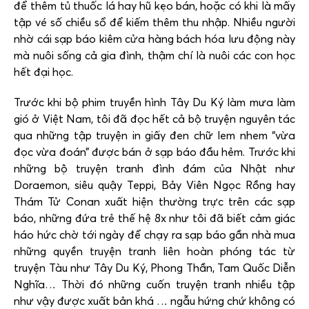
để thêm tủ thuốc lá hay hũ kẹo bán, hoặc có khi là mấy
tập vé số chiều sổ để kiếm thêm thu nhập. Nhiều người
nhờ cái sạp báo kiêm cửa hàng bách hóa lưu động này
mà nuôi sống cả gia đình, thậm chí là nuôi các con học
hết đại học.
Trước khi bộ phim truyền hình Tây Du Ký làm mưa làm
gió ở Việt Nam, tôi đã đọc hết cả bộ truyện nguyên tác
qua những tập truyện in giấy đen chữ lem nhem “vừa
đọc vừa đoán” được bán ở sạp báo đầu hẻm. Trước khi
những bộ truyện tranh đình đám của Nhật như
Doraemon, siêu quậy Teppi, Bảy Viên Ngọc Rồng hay
Thám Tử Conan xuất hiện thường trực trên các sạp
báo, những đứa trẻ thế hệ 8x như tôi đã biết cảm giác
háo hức chờ tới ngày để chạy ra sạp báo gần nhà mua
những quyền truyện tranh liên hoàn phóng tác từ
truyện Tàu như Tây Du Ký, Phong Thần, Tam Quốc Diễn
Nghĩa… Thời đó những cuốn truyện tranh nhiều tập
như vậy được xuất bản khá … ngẫu hứng chứ không có