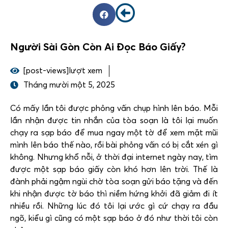
Người Sài Gòn Còn Ai Đọc Báo Giấy?
[post-views]lượt xem
Tháng mười một 5, 2025
Có mấy lần tôi được phỏng vấn chụp hình lên báo. Mỗi
lần nhận được tin nhắn của tòa soạn là tôi lại muốn
chạy ra sạp báo để mua ngay một tờ để xem mặt mũi
mình lên báo thế nào, rồi bài phỏng vấn có bị cắt xén gì
không. Nhưng khổ nỗi, ở thời đại internet ngày nay, tìm
được một sạp báo giấy còn khó hơn lên trời. Thế là
đành phải ngậm ngùi chờ tòa soạn gửi báo tặng và đến
khi nhận được tờ báo thì niềm hứng khởi đã giảm đi ít
nhiều rồi. Những lúc đó tôi lại ước gì cứ chạy ra đầu
ngõ, kiểu gì cũng có một sạp báo ở đó như thời tôi còn