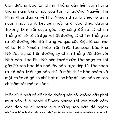
Con đường báo Lý Chính Thắng gắn liền với những
tháng năm trung học của tôi. Từ trường Nguyễn Thị
Minh Khai đạp xe về Phú Nhuận theo lộ theo lộ trình
ngắn nhất và ít kẹt xe nhất là đi dọc theo đường
Trương Định rồi quẹo góc cây xăng để ra Lý Chính
Thắng rồi cứ tà tà đạp xe hết đường Lý Chính Thắng sẽ
ra tới đường Hai Bà Trưng và qua cầu Kiệu là coi như
về tới Phú Nhuận. Thập niên 1990, tòa soạn báo Phụ
Nữ đặt trụ sở trên đường Lý Chính Thắng đối diện với
Nhà Văn Hóa Phụ Nữ nên trước cửa tòa soạn có tới
gần 30 sạp báo lớn nhỏ lấy báo trực tiếp từ tòa soạn
ra để bán. Mỗi sạp báo chỉ là một chiếc bàn nhôm và
một chiếc kệ gỗ có phủ bạt nilon bày đủ loại báo và tạp
chí nằm sát mặt đường.
Mặc dù ở nhà có đặt báo tháng nên tôi không cần phải
mua báo lẻ ở ngoài để xem nhưng tôi vẫn thích cảm
giác đạp xe đi ngang qua những sạp báo để ngắm