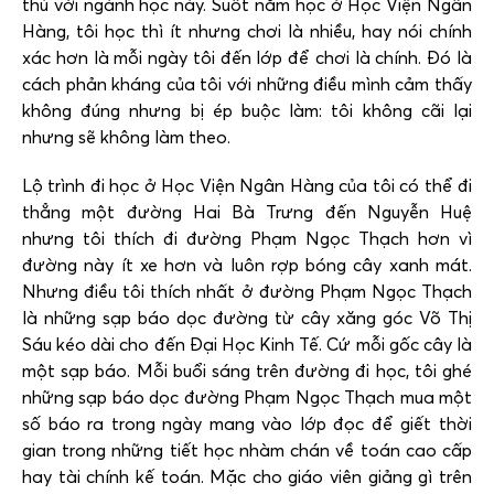
thú với ngành học này. Suốt năm học ở Học Viện Ngân
Hàng, tôi học thì ít nhưng chơi là nhiều, hay nói chính
xác hơn là mỗi ngày tôi đến lớp để chơi là chính. Đó là
cách phản kháng của tôi với những điều mình cảm thấy
không đúng nhưng bị ép buộc làm: tôi không cãi lại
nhưng sẽ không làm theo.
Lộ trình đi học ở Học Viện Ngân Hàng của tôi có thể đi
thẳng một đường Hai Bà Trưng đến Nguyễn Huệ
nhưng tôi thích đi đường Phạm Ngọc Thạch hơn vì
đường này ít xe hơn và luôn rợp bóng cây xanh mát.
Nhưng điều tôi thích nhất ở đường Phạm Ngọc Thạch
là những sạp báo dọc đường từ cây xăng góc Võ Thị
Sáu kéo dài cho đến Đại Học Kinh Tế. Cứ mỗi gốc cây là
một sạp báo. Mỗi buổi sáng trên đường đi học, tôi ghé
những sạp báo dọc đường Phạm Ngọc Thạch mua một
số báo ra trong ngày mang vào lớp đọc để giết thời
gian trong những tiết học nhàm chán về toán cao cấp
hay tài chính kế toán. Mặc cho giáo viên giảng gì trên