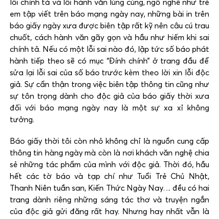
lỗi chính tả và lỗi hành văn lủng củng, ngô nghê như trẻ
em tập viết trên báo mạng ngày nay, những bài in trên
báo giấy ngày xưa được biên tập rất kỹ nên câu cú trau
chuốt, cách hành văn gãy gọn và hầu như hiếm khi sai
chính tả. Nếu có một lỗi sai nào đó, lập tức số báo phát
hành tiếp theo sẽ có mục “Đính chính” ở trang đầu để
sửa lại lỗi sai của số báo trước kèm theo lời xin lỗi độc
giả. Sự cẩn thận trong việc biên tập thông tin cũng như
sự tôn trọng dành cho độc giả của báo giấy thời xưa
đối với báo mạng ngày nay là một sự xa xỉ không
tưởng.
Báo giấy thời tôi còn nhỏ không chỉ là nguồn cung cấp
thông tin hàng ngày mà còn là nơi khách văn nghệ chia
sẻ những tác phẩm của mình với độc giả. Thời đó, hầu
hết các tờ báo và tạp chí như Tuổi Trẻ Chủ Nhật,
Thanh Niên tuần san, Kiến Thức Ngày Nay… đều có hai
trang dành riêng những sáng tác thơ và truyện ngắn
của độc giả gửi đăng rất hay. Nhưng hay nhất vẫn là