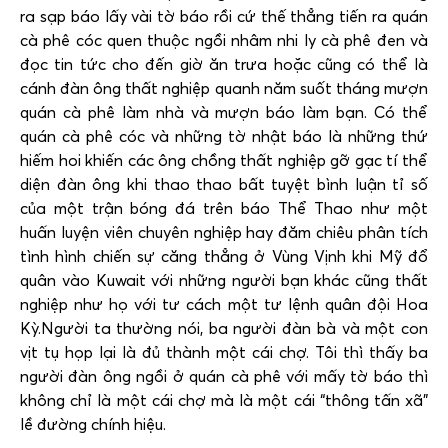
ra sạp báo lấy vài tờ báo rồi cứ thế thẳng tiến ra quán
cà phê cóc quen thuộc ngồi nhâm nhi ly cà phê đen và
đọc tin tức cho đến giờ ăn trưa hoặc cũng có thể là
cánh đàn ông thất nghiệp quanh năm suốt tháng mượn
quán cà phê làm nhà và mượn báo làm bạn. Có thể
quán cà phê cóc và những tờ nhật báo là những thứ
hiếm hoi khiến các ông chồng thất nghiệp gỡ gạc tí thể
diện đàn ông khi thao thao bất tuyệt bình luận tỉ số
của một trận bóng đá trên báo Thể Thao như một
huấn luyện viên chuyên nghiệp hay đăm chiêu phân tích
tình hình chiến sự căng thẳng ở Vùng Vịnh khi Mỹ đổ
quân vào Kuwait với những người bạn khác cũng thất
nghiệp như họ với tư cách một tư lệnh quân đội Hoa
Kỳ.Người ta thường nói, ba người đàn bà và một con
vịt tụ họp lại là đủ thành một cái chợ. Tôi thì thấy ba
người đàn ông ngồi ở quán cà phê với mấy tờ báo thì
không chỉ là một cái chợ mà là một cái “thông tấn xã”
lề đường chính hiệu.