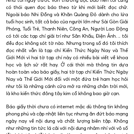
Nhà tôi ngày trước vốn thường đọc báo nên tôi cũng
có thói quen đọc báo theo từ khi mới biết đọc chữ.
Ngoài báo Nhi Đồng và Khăn Quàng Đỏ dành cho lứa
tuổi học sinh, tất cả báo của người lớn như Sài Gòn Giải
Phóng, Tuổi Trẻ, Thanh Niên, Công An, Người Lao Động
có tới các tạp chí giải trí như Sân Khấu, Điện Ảnh… tôi
đều đọc không sót tờ nào. Nhưng trong số đó tôi thích
đọc nhất vẫn là tạp chí Kiến Thức Ngày Nay và Thế
Giới Mới vì hai tờ tạp chí này có nhiều bài viết về khoa
học và lịch sử rất hay. Ở cái thời mà thông tin dựa
hoàn toàn vào báo giấy, hai tờ tạp chí Kiến Thức Ngày
Nay và Thế Giới Mới đối với một đứa trẻ ham học hỏi
như tôi là những cánh cửa mở ra những chân trời mới,
là kho kiến thức đông tây kim cổ không bao giờ cạn.
Báo giấy thời chưa có internet mặc dù thông tin không
phong phú và cập nhật liên tục nhưng ăn đứt báo mạng
ngày nay về nội dung và chất lượng biên tập. Không
như những tin tức lá cải với nội dung nhảm nhí với vô số