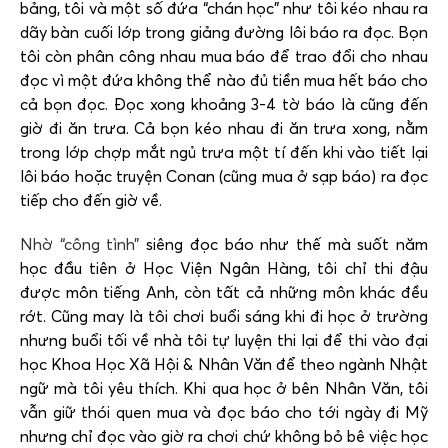
bảng, tôi và một số đứa “chán học” như tôi kéo nhau ra
dãy bàn cuối lớp trong giảng đường lôi báo ra đọc. Bọn
tôi còn phân công nhau mua báo để trao đổi cho nhau
đọc vì một đứa không thể nào đủ tiền mua hết báo cho
cả bọn đọc. Đọc xong khoảng 3-4 tờ báo là cũng đến
giờ đi ăn trưa. Cả bọn kéo nhau đi ăn trưa xong, nằm
trong lớp chợp mắt ngủ trưa một tí đến khi vào tiết lại
lôi báo hoặc truyện Conan (cũng mua ở sạp báo) ra đọc
tiếp cho đến giờ về.
Nhờ “công tình”
siêng đọc báo như thế mà suốt năm
học đầu tiên ở Học Viện Ngân Hàng, tôi chỉ thi đậu
được môn tiếng Anh, còn tất cả những môn khác đều
rớt. Cũng may là tôi chơi buổi sáng khi đi học ở trường
nhưng buổi tối về nhà tôi tự luyện thi lại để thi vào đại
học Khoa Học Xã Hội & Nhân Văn để theo ngành Nhật
ngữ mà tôi yêu thích. Khi qua học ở bên Nhân Văn, tôi
vẫn giữ thói quen mua và đọc báo cho tới ngày đi Mỹ
nhưng chỉ đọc vào giờ ra chơi chứ không bỏ bê việc học