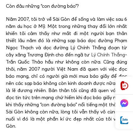
Còn đâu những “con đường báo”?
Năm 2007, tôi trở về Sài Gòn để sống và làm việc sau 6
năm du học ở Mỹ. Một trong những thay đổi lớn nhất
khiến tôi cảm thấy như mất đi một người bạn thân
thiết lâu năm đó là những sạp báo dọc đường Phạm
Ngọc Thạch và dọc đường Lý Chính Thắng đoạn từ
cây xăng Trương Định cho đến ngã tư
Lý Chính Thắng
-
Trần Quốc Thảo hầu như không còn nữa. Cũng đúng
thôi, năm 2007 người Việt Nam đã quen với việc đọc
báo mạng, chỉ có người già mới mua báo giấy để đọc
nên các sạp báo không còn kinh doanh được nữa cũng
là lẽ đương nhiên. Bản thân tôi cũng đã quen với việc
đọc tin tức trên mạng chứ hiếm khi đọc báo giấy nhưng
khi thấy những “con đường báo” nổi tiếng một thời của
Sài Gòn không còn nữa, lòng tôi vẫn thấy vô cùng tiếc
nuối vì đó là một phần kí ức đẹp nhất của tôi về Sài
Gòn.