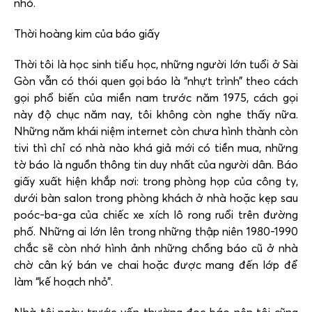
nhỏ.
Thời hoàng kim của báo giấy
Thời tôi là học sinh tiểu học, những người lớn tuổi ở Sài
Gòn vẫn có thói quen gọi báo là “nhựt trình” theo cách
gọi phổ biến của miền nam trước năm 1975, cách gọi
này độ chục năm nay, tôi không còn nghe thấy nữa.
Những năm khái niệm internet còn chưa hình thành còn
tivi thì chỉ có nhà nào khá giả mới có tiền mua, những
tờ báo là nguồn thông tin duy nhất của người dân. Báo
giấy xuất hiện khắp nơi: trong phòng họp của công ty,
dưới bàn salon trong phòng khách ở nhà hoặc kẹp sau
poóc-ba-ga của chiếc xe xích lô rong ruổi trên đường
phố. Những ai lớn lên trong những thập niên 1980-1990
chắc sẽ còn nhớ hình ảnh những chồng báo cũ ở nhà
chờ cân ký bán ve chai hoặc được mang đến lớp để
làm “kế hoạch nhỏ”.