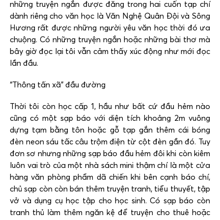
những truyện ngắn được đăng trong hai cuốn tạp chí
dành riêng cho văn học là Văn Nghệ Quân Đội và Sông
Hương rất được những người yêu văn học thời đó ưa
chuộng. Có những truyện ngắn hoặc những bài thơ mà
bây giờ đọc lại tôi vẫn cảm thấy xúc động như mới đọc
lần đầu.
“Thông tấn xã” đầu đường
Thời tôi còn học cấp 1, hầu như bất cứ đầu hẻm nào
cũng có một sạp báo với diện tích khoảng 2m vuông
dựng tạm bằng tôn hoặc gỗ tạp gắn thêm cái bóng
đèn neon sáu tấc câu trộm điện từ cột đèn gần đó. Tuy
đơn sơ nhưng những sạp báo đầu hẻm đôi khi còn kiêm
luôn vai trò của một nhà sách mini thậm chí là một cửa
hàng văn phòng phẩm dã chiến khi bên cạnh báo chí,
chủ sạp còn còn bán thêm truyện tranh, tiểu thuyết, tập
vở và dụng cụ học tập cho học sinh. Có sạp báo còn
tranh thủ làm thêm ngăn kệ để truyện cho thuê hoặc